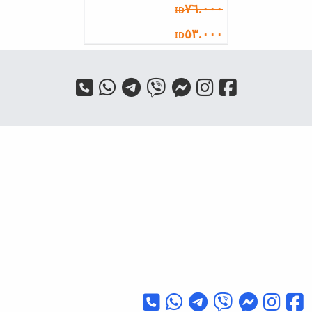
٧٦.٠٠٠
ID
٥٣.٠٠٠
ID