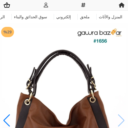
المنزل والأثاث
ملحق
إلكتروني
سوق الحدائق والبناء
الر
%29