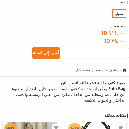
جسم
معيار
جسم معيار
١١١.٠٠٠ ID
٧٨.٠٠٠ ID
أضف إلى السلة
ملحق
شنطة
حقيبة كتف
حقيبة كتف جلدية ناعمة للنساء من التبغ
Solo Bag
يمكن استخدامه كحقيبة كتف بمقبض قابل للتعديل. مصنوعة
من جلد ناعم ومبطنة من الداخل. تتكون من العين الرئيسية والجيب
الداخلي والجيوب الخلفية.
إعلانات مماثلة
%37
%29