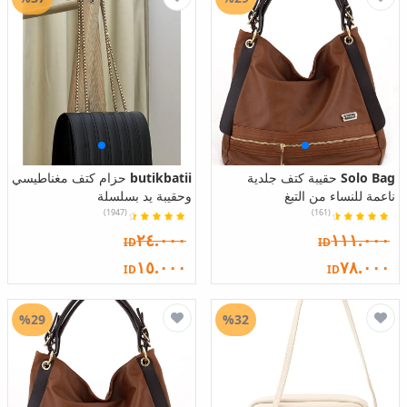
Solo Bag
حقيبة كتف جلدية
butikbatii
حزام كتف مغناطيسي
ناعمة للنساء من التبغ
وحقيبة يد بسلسلة
(1947)
(161)
٢٤.٠٠٠
١١١.٠٠٠
ID
ID
١٥.٠٠٠
٧٨.٠٠٠
ID
ID
%29
%32