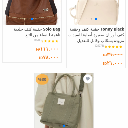
Tonny Black
حقيبة كتف وحقيبة
Solo Bag
حقيبة كتف جلدية
كتف أوربان صغيرة أصلية للسيدات
ناعمة للنساء من التبغ
مزودة بسحّاب وقابل للتعديل
(161)
(25975)
١١١.٠٠٠
ID
٣١.٠٠٠
ID
٧٨.٠٠٠
ID
٢١.٠٠٠
ID
%30