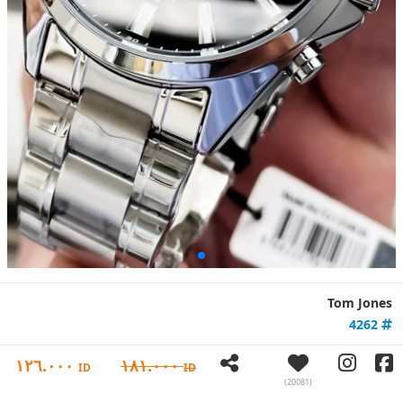
Tom Jones
4262
١٢٦.٠٠٠
١٨١.٠٠٠
ID
ID
(20081)