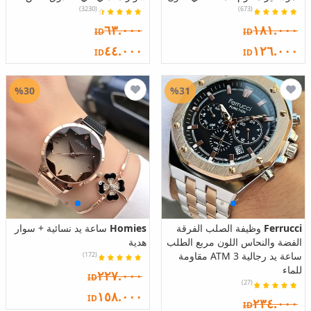
(3230)
(673)
٦٣.٠٠٠
١٨١.٠٠٠
ID
ID
٤٤.٠٠٠
١٢٦.٠٠٠
ID
ID
%30
%31
Ferrucci
وظيفة الصلب الفرقة
Homies
ساعة يد نسائية + سوار
الفضة والنحاس اللون مربع الطلب
هدية
ساعة يد رجالية 3 ATM مقاومة
(172)
للماء
٢٢٧.٠٠٠
ID
(27)
١٥٨.٠٠٠
ID
٢٣٤.٠٠٠
ID