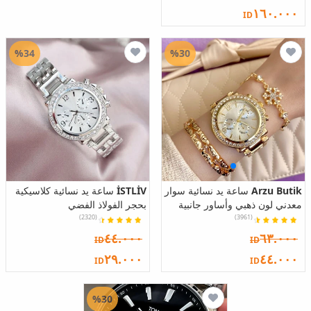
١٦٠.٠٠٠
ID
%34
%30
Arzu Butik
ساعة يد نسائية سوار
İSTLİV
ساعة يد نسائية كلاسيكية
معدني لون ذهبي وأساور جانبية
بحجر الفولاذ الفضي
(2320)
(3961)
٤٤.٠٠٠
٦٣.٠٠٠
ID
ID
٢٩.٠٠٠
٤٤.٠٠٠
ID
ID
%30