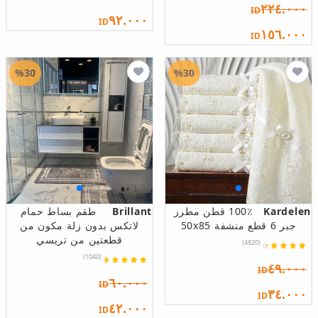
٢٢٤.٠٠٠
ID
٩٢.٠٠٠
ID
١٥٦.٠٠٠
ID
%30
%30
Kardelen
100٪ قطن مطرز
Brillant
طقم بساط حمام
جبر 6 قطع منشفة 50x85
لاتكس بدون زلة مكون من
قطعتين من تريسي
(4820)
(1040)
٤٩.٠٠٠
ID
٦٠.٠٠٠
ID
٣٤.٠٠٠
ID
٤٢.٠٠٠
ID