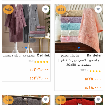
%30
%28
Kardelen
مناديل مطبخ
Özdilek
مجموعة عائلة ديتسي
جاسمين لاسي جبر 6 قطع |
(951)
منشفة يد 30x50
٣٠٦.٠٠٠
ID
(3491)
٢١٣.٠٠٠
٢٥.٠٠٠
ID
ID
١٨.٠٠٠
ID
%30
%30