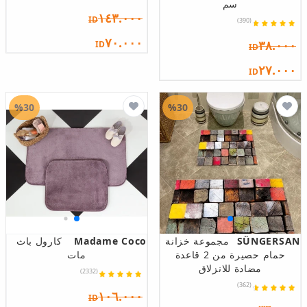
سم
١٤٣.٠٠٠
ID
(390)
٧٠.٠٠٠
٣٨.٠٠٠
ID
ID
٢٧.٠٠٠
ID
%30
%30
SÜNGERSAN
مجموعة خزانة
Madame Coco
كارول باث
حمام حصيرة من 2 قاعدة
مات
مضادة للانزلاق
(2332)
(362)
١٠٦.٠٠٠
ID