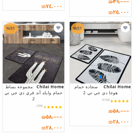
٣٦.٠٠٠
ID
٧٤.٠٠٠
ID
٢٥.٠٠٠
ID
%51
%51
Chilai Home
سجادة حمام
Chilai Home
مجموعة بساط
هوجا دي جي تي 2
حمام وايلد آند فري دي جي تي
2
(5104)
(309)
٥٨.٠٠٠
ID
٥٨.٠٠٠
ID
٢٨.٠٠٠
ID
٢٨.٠٠٠
ID