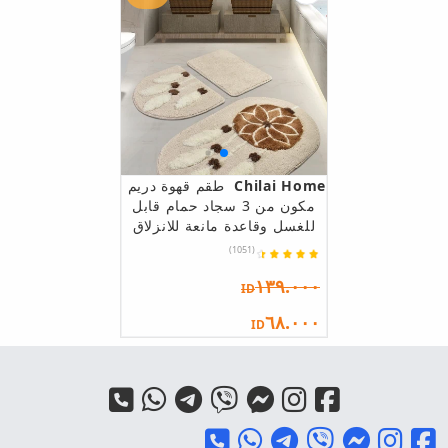
Chilai Home
طقم قهوة دريم
مكون من 3 سجاد حمام قابل
للغسل وقاعدة مانعة للانزلاق
(1051)
١٣٩.٠٠٠
ID
٦٨.٠٠٠
ID