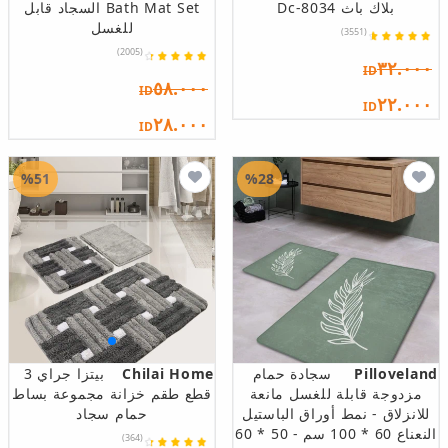
بلاك باث Dc-8034
Bath Mat Set السجاد قابل
للغسل
(3551)
(2005)
٣٢.٠٠٠
ID
٥٨.٠٠٠
ID
٢٢.٠٠٠
ID
٢٨.٠٠٠
ID
%51
%28
Pilloveland
سجادة حمام
Chilai Home
بيتزا جراي 3
مزدوجة قابلة للغسل مانعة
قطع طقم خزانة مجموعة بساط
للانزلاق - نمط أوراق الباستيل
حمام سجاد
النعناع 60 * 100 سم - 50 * 60
(364)