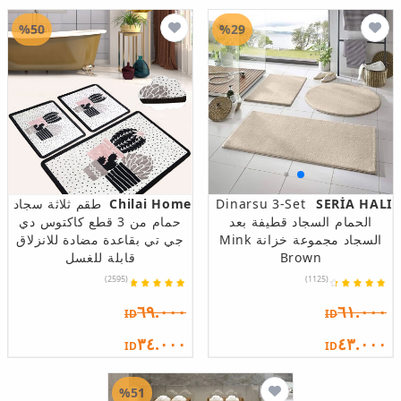
%50
%29
SERİA HALI
Dinarsu 3-Set
Chilai Home
طقم ثلاثة سجاد
الحمام السجاد قطيفة بعد
حمام من 3 قطع كاكتوس دي
السجاد مجموعة خزانة Mink
جي تي بقاعدة مضادة للانزلاق
Brown
قابلة للغسل
(2595)
(1125)
٦٩.٠٠٠
٦١.٠٠٠
ID
ID
٣٤.٠٠٠
٤٣.٠٠٠
ID
ID
%51