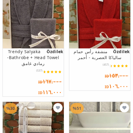
Özdilek
منشفة رأس حمام
Özdilek
Trendy Salyaka
سالياكا العصرية - أحمر
Bathrobe + Head Towel-
رمادي غامق
(457)
(537)
١٥٣.٠٠٠
ID
١٦٧.٠٠٠
ID
١٠٦.٠٠٠
ID
١١٦.٠٠٠
ID
%30
%51