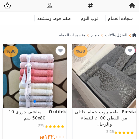
سجادة الحمام
ثوب النوم
طقم فوط ومنشفة
المنزل والأثاث
حمام
منسوجات الحمام
%30
%30
Fiesta
طقم روب حمام عائلي
Özdilek
مناشف دوري 10
من القطن 100٪ للنساء
50x80 سم
والرجال
(196)
(3102)
١٣٢.٠٠٠
ID