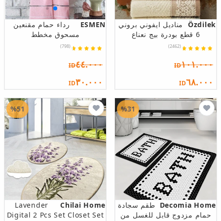
Özdilek
مناديل ايفوني بروني
ESMEN
رداء حمام مقنعين
6 قطع بودرة بيج نعناع
مسحوق مخطط
(798)
(2462)
٤٤.٠٠٠
١٠١.٠٠٠
ID
ID
٣٠.٠٠٠
٦٨.٠٠٠
ID
ID
%51
%31
Decomia Home
طقم سجادة
Chilai Home
Lavender
حمام مزدوج قابل للغسل من
Digital 2 Pcs Set Closet Set