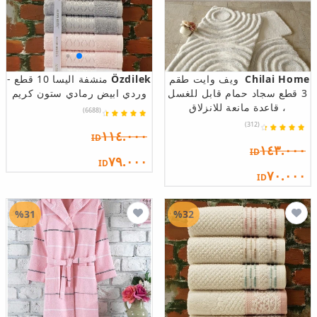
Chilai Home
ويف وايت طقم
Özdilek
منشفة اليسا 10 قطع -
3 قطع سجاد حمام قابل للغسل
وردي ابيض رمادي ستون كريم
، قاعدة مانعة للانزلاق
(6688)
(312)
١١٤.٠٠٠
ID
١٤٣.٠٠٠
ID
٧٩.٠٠٠
ID
٧٠.٠٠٠
ID
%31
%32