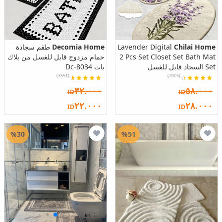
Chilai Home
Lavender Digital
Decomia Home
طقم سجادة
2 Pcs Set Closet Set Bath Mat
حمام مزدوج قابل للغسل من بلاك
Set السجاد قابل للغسل
باث Dc-8034
(3551)
(2005)
٣٢.٠٠٠
٥٨.٠٠٠
ID
ID
٢٢.٠٠٠
٢٨.٠٠٠
ID
ID
%30
%51