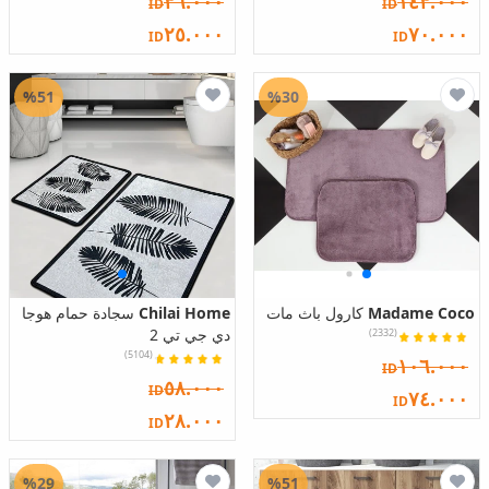
٣٦.٠٠٠
١٤٣.٠٠٠
ID
ID
٢٥.٠٠٠
٧٠.٠٠٠
ID
ID
%51
%30
Madame Coco
كارول باث مات
Chilai Home
سجادة حمام هوجا
دي جي تي 2
(2332)
(5104)
١٠٦.٠٠٠
ID
٥٨.٠٠٠
ID
٧٤.٠٠٠
ID
٢٨.٠٠٠
ID
%29
%51