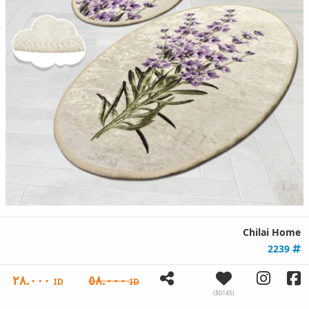
Chilai Home
2239
٢٨.٠٠٠
٥٨.٠٠٠
ID
ID
(80145)