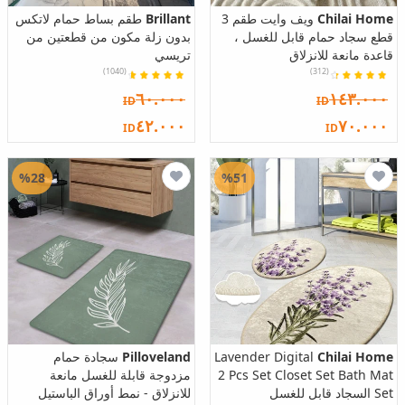
Chilai Home
ويف وايت طقم 3
Brillant
طقم بساط حمام لاتكس
قطع سجاد حمام قابل للغسل ،
بدون زلة مكون من قطعتين من
قاعدة مانعة للانزلاق
تريسي
(1040)
(312)
٦٠.٠٠٠
١٤٣.٠٠٠
ID
ID
٤٢.٠٠٠
٧٠.٠٠٠
ID
ID
%28
%51
Chilai Home
Lavender Digital
Pilloveland
سجادة حمام
2 Pcs Set Closet Set Bath Mat
مزدوجة قابلة للغسل مانعة
Set السجاد قابل للغسل
للانزلاق - نمط أوراق الباستيل