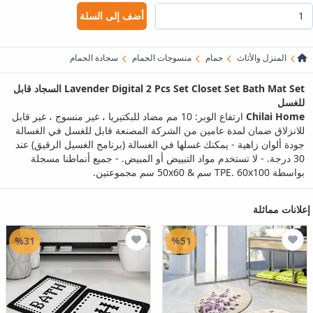
أضف إلى السلة
المنزل والأثاث
حمام
منسوجات الحمام
سجادة الحمام
Lavender Digital 2 Pcs Set Closet Set Bath Mat Set السجاد قابل
للغسل
Chilai Home
ارتفاع الوبر: 10 مم مضاد للبكتيريا ، غير منسوج ، غير قابل
للانزلاق ضمان لمدة عامين من الشركة المصنعة قابل للغسل في الغسالة
جودة ألوان زاهية - يمكنك غسلها في الغسالة (برنامج الغسيل الرقيق) عند
30 درجة. - لا تستخدم مواد التبييض أو المبيض. - جميع أنماطنا مسجلة
بواسطة TPE. 60x100 سم & 50x60 سم مجموعتين.
إعلانات مماثلة
%31
%51