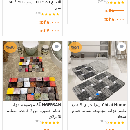
النعناع 60 * 100 سم - 50 * 60
(2005)
سم
٥٨.٠٠٠
ID
(390)
٢٨.٠٠٠
ID
٣٨.٠٠٠
ID
٢٧.٠٠٠
ID
%30
%51
Chilai Home
بيتزا جراي 3 قطع
SÜNGERSAN
مجموعة خزانة
طقم خزانة مجموعة بساط حمام
حمام حصيرة من 2 قاعدة مضادة
سجاد
للانزلاق
(362)
(364)