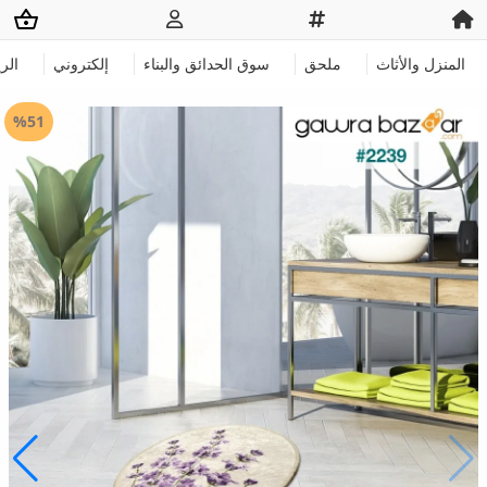
المنزل والأثاث
ملحق
سوق الحدائق والبناء
إلكتروني
الر
%51