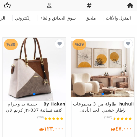
المنزل والأثاث
ملحق
سوق الحدائق والبناء
إلكتروني
الر
%30
%29
huhuli
طاولة من 3 مجموعات
By Hakan
حقيبة يد وحزام
بإطار خشبي الحد الأدنى
كتف نسائية Jn-037 كريم تان
(260)
(1260)
١٢٣.٠٠٠
٤٧.٠٠٠
ID
ID