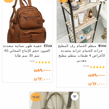
Bino
منظم الحمام رف المطبخ
Eliza
حقيبة ظهر نسائية متعددة
خزانة الحمام خزانة متعددة
العيون حجم الإنتاج المحلي 40
الأغراض 4 طبقات منظم مطبخ
سم 30 سم طابا
معدني
(565)
(9146)
٨٩.٠٠٠
ID
٨٩.٠٠٠
ID
٦٢.٠٠٠
ID
٦٢.٠٠٠
ID
%30