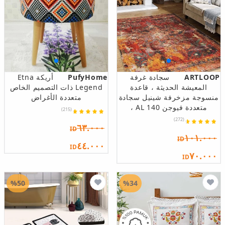
ARTLOOP
سجادة غرفة
PufyHome
أريكة Etna
المعيشة الحديثة ، قاعدة
Legend ذات التصميم الخاص
منسوجة مزخرفة شينيل سجادة
متعددة الأغراض
متعددة فيوجن AL 140 ،
(215)
(272)
٦٣.٠٠٠
ID
١٠١.٠٠٠
ID
٤٤.٠٠٠
ID
٧٠.٠٠٠
ID
%50
%34