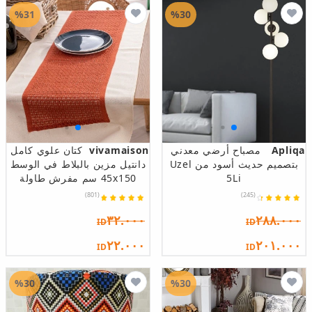
%31
%30
Apliqa
مصباح أرضي معدني
vivamaison
كتان علوي كامل
بتصميم حديث أسود من Uzel
دانتيل مزين بالبلاط في الوسط
5Li
45x150 سم مفرش طاولة
(801)
(245)
٣٢.٠٠٠
٢٨٨.٠٠٠
ID
ID
٢٢.٠٠٠
٢٠١.٠٠٠
ID
ID
%30
%30