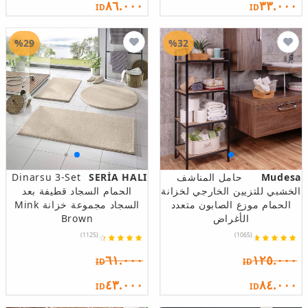
٨٦.٠٠٠
٣٣.٠٠٠
ID
ID
%29
%32
Mudesa
حامل المناشف
SERİA HALI
Dinarsu 3-Set
الخشبي للتزيين الخارجي لخزانة
الحمام السجاد قطيفة بعد
الحمام موزع الصابون متعدد
السجاد مجموعة خزانة Mink
الأغراض
Brown
(1125)
(1065)
٦١.٠٠٠
١٢٥.٠٠٠
ID
ID
٤٣.٠٠٠
٨٤.٠٠٠
ID
ID