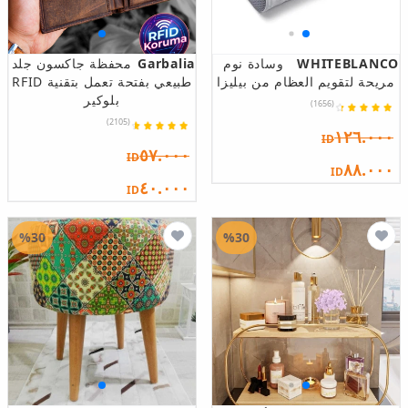
WHITEBLANCO
وسادة نوم
Garbalia
محفظة جاكسون جلد
مريحة لتقويم العظام من بيليزا
طبيعي بفتحة تعمل بتقنية RFID
بلوكير
(1656)
(2105)
١٢٦.٠٠٠
ID
٥٧.٠٠٠
ID
٨٨.٠٠٠
ID
٤٠.٠٠٠
ID
%30
%30