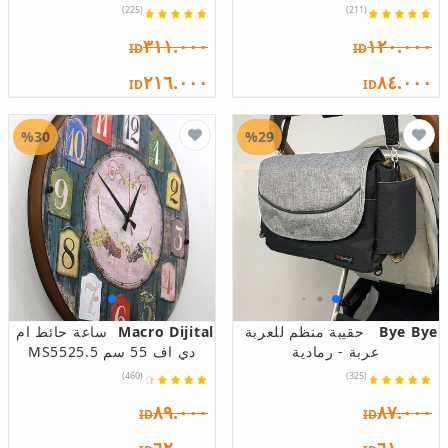
(225)
(211)
٣١١.٠٠٠
١٢٠.٠٠٠
ID
ID
٢١٦.٠٠٠
٨٤.٠٠٠
ID
ID
%30
%29
Bye Bye
حقيبة منظم للعربة
Macro Dijital
ساعة حائط ام
عربة - رمادية
دي اف 55 سم MS5525.5
(460)
(325)
٨٩.٠٠٠
٨٧.٠٠٠
ID
ID