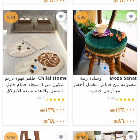
٦٢.٠٠٠
٦١.٠٠٠
ID
ID
%51
%30
Moza Sanat
وسادة زينة
Chilai Home
طقم قهوة دريم
مصنوعة من قماش مخمل أخضر
مكون من 3 سجاد حمام قابل
مع أرجل خشبية
للغسل وقاعدة مانعة للانزلاق
(1051)
(138)
١٣٩.٠٠٠
١٢٣.٠٠٠
ID
ID
٦٨.٠٠٠
٨٦.٠٠٠
ID
ID
%30
%30