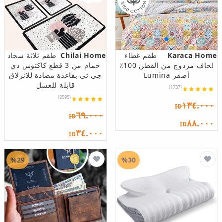
Karaca Home
طقم غطاء
Chilai Home
طقم ثلاثة سجاد
لحاف مزدوج من القطن 100٪
حمام من 3 قطع كاكتوس دي
أصفر Lumina
جي تي بقاعدة مضادة للانزلاق
قابلة للغسل
(1737)
(2595)
١٣٤.٠٠٠
ID
٦٩.٠٠٠
ID
٨٨.٠٠٠
ID
٣٤.٠٠٠
ID
%29
%30