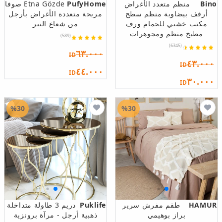
Bino
منظم متعدد الأغراض
PufyHome
Etna Gözde صوفا
أرفف بيضاوية منظم سطح
مريحة متعددة الأغراض بأرجل
مكتب خشبي للحمام ورف
من شعاع النير
مطبخ منظم ومجوهرات
(589)
(6345)
٦٣.٠٠٠
ID
٤٣.٠٠٠
ID
٤٤.٠٠٠
ID
٣٠.٠٠٠
ID
%30
%30
HAMUR
طقم مفرش سرير
Puklife
دريم 3 طاولة متداخلة
براز بوهيمي
ذهبية أرجل - مرآة برونزية