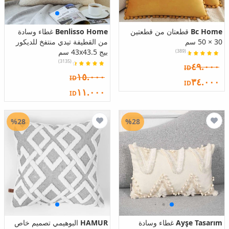
Bc Home
قطعتان من قطعتين
Benlisso Home
غطاء وسادة
30 × 50 سم
من القطيفة تيدي منتفخ للديكور
بيج 43x43.5 سم
(389)
(3135)
٤٩.٠٠٠
ID
١٥.٠٠٠
ID
٣٤.٠٠٠
ID
١١.٠٠٠
ID
%28
%28
Ayşe Tasarım
غطاء وسادة
HAMUR
البوهيمي تصميم خاص