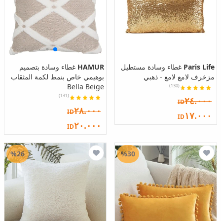
Paris Life
غطاء وسادة مستطيل
HAMUR
غطاء وسادة بتصميم
مزخرف لامع لامع - ذهبي
بوهيمي خاص بنمط لكمة المثقاب
Bella Beige
(130)
(131)
٢٤.٠٠٠
ID
٢٨.٠٠٠
ID
١٧.٠٠٠
ID
٢٠.٠٠٠
ID
%26
%30