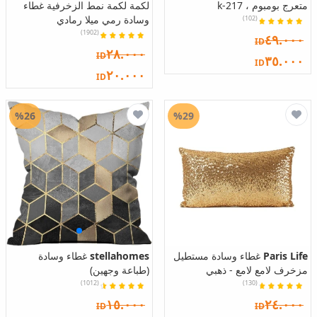
متعرج بومبوم ، k-217
لكمة لكمة نمط الزخرفية غطاء
وسادة رمي ميلا رمادي
(102)
(1902)
٤٩.٠٠٠
ID
٢٨.٠٠٠
ID
٣٥.٠٠٠
ID
٢٠.٠٠٠
ID
%26
%29
Paris Life
غطاء وسادة مستطيل
stellahomes
غطاء وسادة
مزخرف لامع لامع - ذهبي
(طباعة وجهين)
(1012)
(130)
١٥.٠٠٠
٢٤.٠٠٠
ID
ID