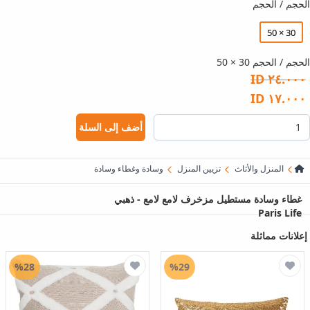
الحجم / الحجم
30 × 50
الحجم / الحجم 30 × 50
٢٤.٠٠٠ ID
١٧.٠٠٠ ID
أضف إلى السلة
المنزل والأثاث
تزيين المنزل
وسادة وغطاء وسادة
غطاء وسادة مستطيل مزخرف لامع لامع - ذهبي
Paris Life
إعلانات مماثلة
%28
%29