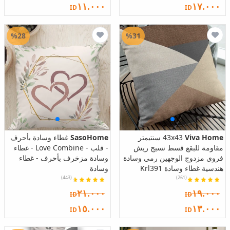
١١.٠٠٠
١٧.٠٠٠
ID
ID
%28
%31
Viva Home
43x43 سنتيمتر
SasoHome
غطاء وسادة بأحرف
مقاومة للبقع قسط نسيج ريش
- قلب - Love Combine - غطاء
فروي مزدوج الوجهين رمي وسادة
وسادة مزخرف بأحرف - غطاء
هندسية غطاء وسادة Krl391
وسادة
(443)
(261)
٢١.٠٠٠
١٩.٠٠٠
ID
ID
١٥.٠٠٠
١٣.٠٠٠
ID
ID