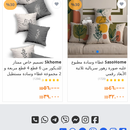
%30
%30
SasoHome
غطاء وسادة مطبوع
Skhome
تصميم خاص ممتاز
عليه صورة زهور سريالية ثلاثية
للديكور من 6 قطع 4 قطع مربعة و
الأبعاد رقمي
2 مجموعة غطاء وسادة مستطيل
(1294)
(1720)
٥٦.٠٠٠
٤٦.٠٠٠
ID
ID
٣٩.٠٠٠
٣٢.٠٠٠
ID
ID