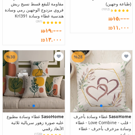
(طباعة وجهين)
مقاومة للبقع قسط نسيج ريش
فروي مزدوج الوجهين رمي وسادة
(1012)
هندسية غطاء وسادة Krl391
١٥.٠٠٠
ID
(261)
١١.٠٠٠
ID
١٩.٠٠٠
ID
١٣.٠٠٠
ID
%30
%28
SasoHome
غطاء وسادة بأحرف
SasoHome
غطاء وسادة مطبوع
- قلب - Love Combine - غطاء
عليه صورة زهور سريالية ثلاثية
وسادة مزخرف بأحرف - غطاء
الأبعاد رقمي
وسادة
(1720)