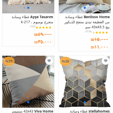
Benlisso Home
غطاء وسادة
Ayşe Tasarım
غطاء وسادة
من القطيفة تيدي منتفخ للديكور
متعرج بومبوم ، k-217
بيج 43x43.5 سم
(102)
(3135)
٤٩.٠٠٠
ID
١٥.٠٠٠
ID
٣٥.٠٠٠
ID
١١.٠٠٠
ID
%31
%26
stellahomes
غطاء وسادة
Viva Home
43x43 سنتيمتر