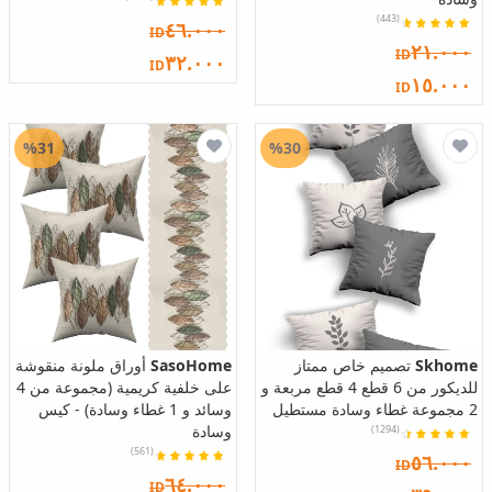
(443)
٤٦.٠٠٠
ID
٢١.٠٠٠
ID
٣٢.٠٠٠
ID
١٥.٠٠٠
ID
%31
%30
Skhome
تصميم خاص ممتاز
SasoHome
أوراق ملونة منقوشة
للديكور من 6 قطع 4 قطع مربعة و
على خلفية كريمية (مجموعة من 4
2 مجموعة غطاء وسادة مستطيل
وسائد و 1 غطاء وسادة) - كيس
وسادة
(1294)
(561)
٥٦.٠٠٠
ID
٦٤.٠٠٠
ID