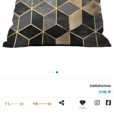
stellahomes
2146
١١.٠٠٠
١٥.٠٠٠
ID
ID
(16998)