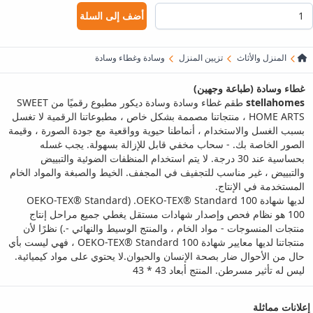
أضف إلى السلة
المنزل والأثاث
تزيين المنزل
وسادة وغطاء وسادة
غطاء وسادة (طباعة وجهين)
stellahomes
طقم غطاء وسادة وسادة ديكور مطبوع رقميًا من SWEET
HOME ARTS ، منتجاتنا مصممة بشكل خاص ، مطبوعاتنا الرقمية لا تغسل
بسبب الغسل والاستخدام ، أنماطنا حيوية وواقعية مع جودة الصورة ، وقيمة
الصور الخاصة بك. - سحاب مخفي قابل للإزالة بسهولة. يجب غسله
بحساسية عند 30 درجة. لا يتم استخدام المنظفات الضوئية والتبييض
والتبييض ، غير مناسب للتجفيف في المجفف. الخيط والصبغة والمواد الخام
المستخدمة في الإنتاج.
لديها شهادة OEKO-TEX® Standard 100. (OEKO-TEX® Standard
100 هو نظام فحص وإصدار شهادات مستقل يغطي جميع مراحل إنتاج
منتجات المنسوجات - مواد الخام ، والمنتج الوسيط والنهائي -.) نظرًا لأن
منتجاتنا لديها معايير شهادة OEKO-TEX® Standard 100 ، فهي ليست بأي
حال من الأحوال ضار بصحة الإنسان والحيوان.لا يحتوي على مواد كيميائية.
ليس له تأثير مسرطن. المنتج أبعاد 43 * 43
إعلانات مماثلة