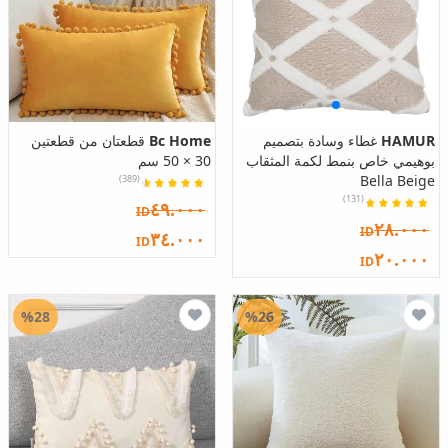
HAMUR
غطاء وسادة بتصميم
Bc Home
قطعتان من قطعتين
بوهيمي خاص بنمط لكمة المثقاب
30 × 50 سم
Bella Beige
(389)
(131)
٤٩.٠٠٠
ID
٢٨.٠٠٠
ID
٣٤.٠٠٠
ID
٢٠.٠٠٠
ID
%28
%26