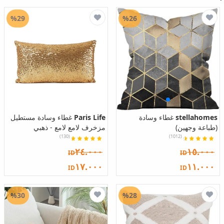
%29
%26
stellahomes
غطاء وسادة
Paris Life
غطاء وسادة مستطيل
(طباعة وجهين)
مزخرف لامع لامع - ذهبي
(130)
(1012)
٢٤.٠٠٠
١٥.٠٠٠
ID
ID
١٧.٠٠٠
١١.٠٠٠
ID
ID
%30
%28