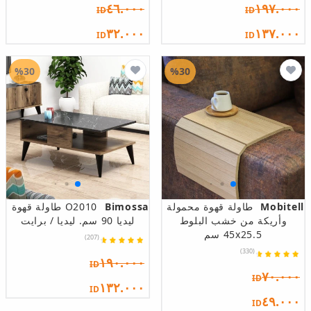
٤٦.٠٠٠
١٩٧.٠٠٠
ID
ID
٣٢.٠٠٠
١٣٧.٠٠٠
ID
ID
%30
%30
Mobitell
طاولة قهوة محمولة
Bimossa
O2010 طاولة قهوة
وأريكة من خشب البلوط
ليديا 90 سم. ليديا / برايت
45x25.5 سم
(207)
(330)
١٩٠.٠٠٠
ID
٧٠.٠٠٠
ID
١٣٢.٠٠٠
ID
٤٩.٠٠٠
ID