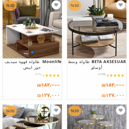
%30
%30
BETA AKSESUAR
طاولة وسط
Moonlife
طاولة قهوة سيديف
أوسلو
جوز ابيض
(111)
(3108)
١٨٢.٠٠٠
١٨٢.٠٠٠
ID
ID
١٢٧.٠٠٠
١٢٧.٠٠٠
ID
ID
%30
%30