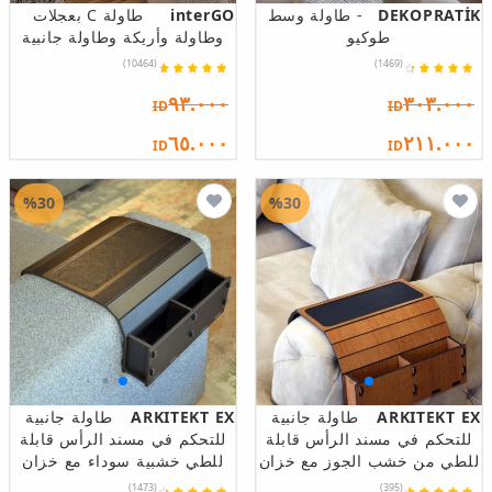
DEKOPRATİK
- طاولة وسط
interGO
طاولة C بعجلات
طوكيو
وطاولة وأريكة وطاولة جانبية
(10464)
(1469)
٩٣.٠٠٠
٣٠٣.٠٠٠
ID
ID
٦٥.٠٠٠
٢١١.٠٠٠
ID
ID
%30
%30
ARKITEKT EX
طاولة جانبية
ARKITEKT EX
طاولة جانبية
للتحكم في مسند الرأس قابلة
للتحكم في مسند الرأس قابلة
للطي من خشب الجوز مع خزان
للطي خشبية سوداء مع خزان
(1473)
(395)