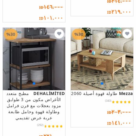
٣١٤.٠٠٠
ID
١٤٦.٠٠٠
ID
٢١٩.٠٠٠
ID
١٠١.٠٠٠
ID
%30
%30
Mezza
طاولة قهوة أصيلة 2060
DEHALİMİTED
مطبخ متعدد
الأغراض مكون من 3 طوابق
(343)
مزود بعجلات مع فرن فرامل
٢٠٣.٠٠٠
وطاولة قهوة وحامل طابعة
ID
عربة عرض تقديمي
١٤١.٠٠٠
ID
(292)