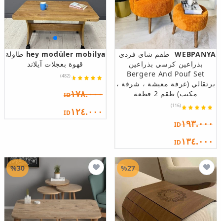
WEBPANYA
طقم شاي فردي
hey modüler mobilya
طاولة
بذراعين كرسي بذراعين
قهوة بعجلات آيلاند
Bergere And Pouf Set
(482)
برتقالي (غرفة معيشة ، شرفة ،
١٧٨.٠٠٠
مكتب) طقم 2 قطعة
ID
(116)
١٢٤.٠٠٠
ID
١٩٣.٠٠٠
ID
١٣٤.٠٠٠
ID
%30
%27