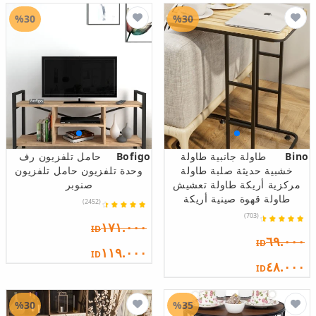
%30
%30
Bino
طاولة جانبية طاولة
Bofigo
حامل تلفزيون رف
خشبية حديثة صلبة طاولة
وحدة تلفزيون حامل تلفزيون
مركزية أريكة طاولة تعشيش
صنوبر
طاولة قهوة صينية أريكة
(2452)
(703)
١٧١.٠٠٠
ID
٦٩.٠٠٠
ID
١١٩.٠٠٠
ID
٤٨.٠٠٠
ID
%30
%35