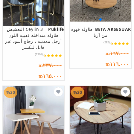
BETA AKSESUAR
طاولة قهوة
Puklife
Ceylin 3 التعشيش
من آريا
طاولة متداخلة ذهبية اللون
أرجل معدنية ، زجاج أسود غير
(292)
قابل للكسر
١٦٧.٠٠٠
ID
(1376)
١١٦.٠٠٠
٢٣٧.٠٠٠
ID
ID
١٦٥.٠٠٠
ID
%30
%30