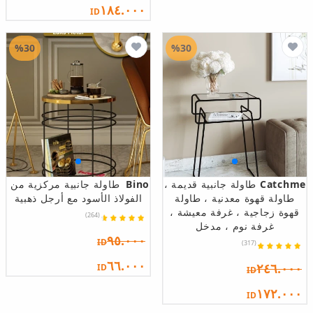
١٨٤.٠٠٠
ID
%30
%30
Catchme
طاولة جانبية قديمة ،
Bino
طاولة جانبية مركزية من
طاولة قهوة معدنية ، طاولة
الفولاذ الأسود مع أرجل ذهبية
قهوة زجاجية ، غرفة معيشة ،
(264)
غرفة نوم ، مدخل
٩٥.٠٠٠
ID
(317)
٦٦.٠٠٠
٢٤٦.٠٠٠
ID
ID
١٧٢.٠٠٠
ID