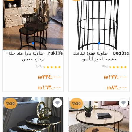
Begüsa
طاولة قهوة تيتانيك
Puklife
طاولة بيرا متداخلة -
خشب الجوز الأسود
زجاج مدخن
(521)
(165)
٢٣٤.٠٠٠
١٢٧.٠٠٠
ID
ID
١٦٣.٠٠٠
٨٢.٠٠٠
ID
ID
%30
%30