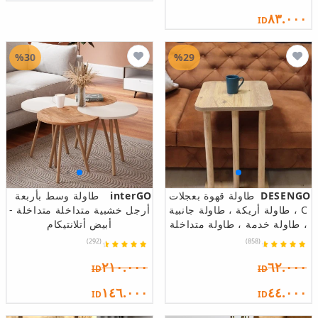
٨٣.٠٠٠
ID
%30
%29
DESENGO
طاولة قهوة بعجلات
interGO
طاولة وسط بأربعة
C ، طاولة أريكة ، طاولة جانبية
أرجل خشبية متداخلة متداخلة -
، طاولة خدمة ، طاولة متداخلة
أبيض أتلانتيكام
(292)
(858)
٢١٠.٠٠٠
٦٢.٠٠٠
ID
ID
١٤٦.٠٠٠
٤٤.٠٠٠
ID
ID