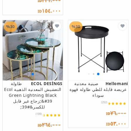
٢٢١.٠٠٠
ID
١٥٤.٠٠٠
ID
%30
%30
Hellomani
صينية معدنية
ECOL DESİNGS
طاولة
عريضة قابلة للطي طاولة قهوة
التعشيش المعدنية الذهبية Ecol
سوداء
Green Lightning Black
&#39;زجاج غير قابل
(252)
للكسر&#39;
٧٦.٠٠٠
ID
(199)
٥٣.٠٠٠
٢٦٤.٠٠٠
ID
ID