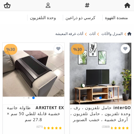
منضدة القهوة
كرسي ذو ذراعين
وحدة التلفزيون
المنزل والأثاث
أثاث
أثاث غرفة المعيشة
%30
%30
interGO
حامل تلفزيون ، رف ،
ARKITEKT EX
طاولة جانبية
وحدة تلفزيون ، حامل تلفزيون ،
خشبية قابلة للطي 50 سم ×
أرجل خشبية ، خشب الصنوبر
27.8 سم
(671)
(3369)