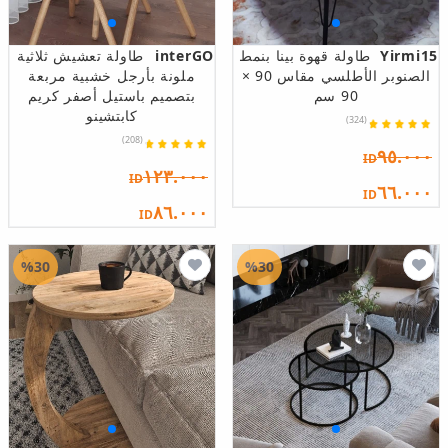
Yirmi15
طاولة قهوة بينا بنمط
interGO
طاولة تعشيش ثلاثية
الصنوبر الأطلسي مقاس 90 ×
ملونة بأرجل خشبية مربعة
90 سم
بتصميم باستيل أصفر كريم
كابتشينو
(324)
(208)
٩٥.٠٠٠
ID
١٢٣.٠٠٠
ID
٦٦.٠٠٠
ID
٨٦.٠٠٠
ID
%30
%30