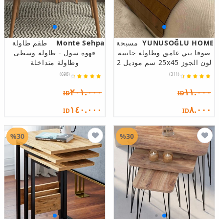
YUNUSOĞLU HOME
مسبحة
Monte Sehpa
طقم طاولة
صوفا بني غامق وطاولة جانبية
قهوة سول - طاولة وسطى
لون الجوز 25x45 سم موديل 2
وطاولة متداخلة
(698)
(311)
٢٠١.٠٠٠
١١.٠٠٠
ID
ID
١٤٠.٠٠٠
٨.٠٠٠
ID
ID
%30
%30