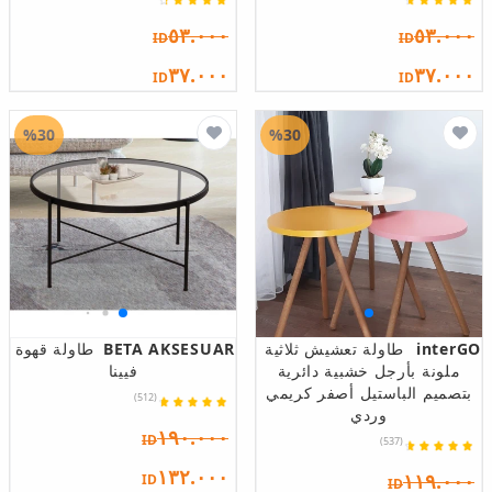
٥٣.٠٠٠
٥٣.٠٠٠
ID
ID
٣٧.٠٠٠
٣٧.٠٠٠
ID
ID
%30
%30
interGO
طاولة تعشيش ثلاثية
BETA AKSESUAR
طاولة قهوة
ملونة بأرجل خشبية دائرية
فيينا
بتصميم الباستيل أصفر كريمي
(512)
وردي
١٩٠.٠٠٠
ID
(537)
١٣٢.٠٠٠
١١٩.٠٠٠
ID
ID