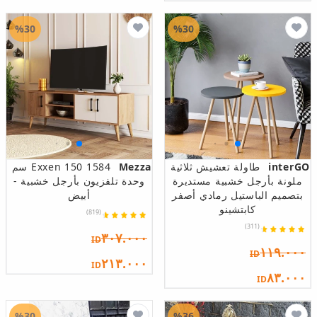
%30
%30
interGO
طاولة تعشيش ثلاثية
Mezza
1584 Exxen 150 سم
ملونة بأرجل خشبية مستديرة
وحدة تلفزيون بأرجل خشبية -
بتصميم الباستيل رمادي أصفر
أبيض
كابتشينو
(819)
(311)
٣٠٧.٠٠٠
ID
١١٩.٠٠٠
ID
٢١٣.٠٠٠
ID
٨٣.٠٠٠
ID
%30
%36