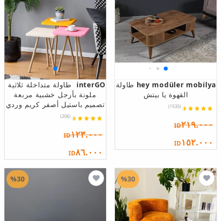
hey modüler mobilya
طاولة
interGO
طاولة متداخلة ثلاثية
القهوة يا بيتش
ملونة بأرجل خشبية مربعة
تصميم باستيل أصفر كريم وردي
(1535)
(206)
٢١٩.٠٠٠
ID
١٢٣.٠٠٠
ID
١٥٢.٠٠٠
ID
٨٦.٠٠٠
ID
%30
%30