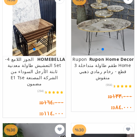
Rupon Home Decor
Rupon
HOMEBELLA
الجوز اللامع 4-
Home طقم طاولة متداخلة 3
Set التعشيش طاولة معدنية
قطع - رخام رمادي ذهبي
ثابتة الأرجل السوداء من
منقوش
الشركة المصنعة E1 Tse
مضمون
(904)
(294)
١٣٣.٠٠٠
ID
١٦٤.٠٠٠
ID
٨٤.٠٠٠
ID
١١٤.٠٠٠
ID
%30
%30