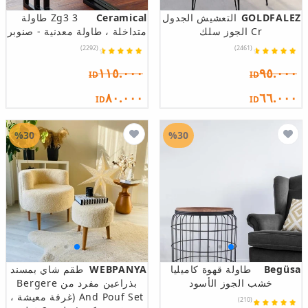
GOLDFALEZ
التعشيش الجدول
Ceramical
Zg3 3 طاولة
Cr الجوز سلك
متداخلة ، طاولة معدنية - صنوبر
(2292)
(2461)
١١٥.٠٠٠
٩٥.٠٠٠
ID
ID
٨٠.٠٠٠
٦٦.٠٠٠
ID
ID
%30
%30
Begüsa
طاولة قهوة كاميليا
WEBPANYA
طقم شاي بمسند
خشب الجوز الأسود
بذراعين مفرد من Bergere
And Pouf Set (غرفة معيشة ،
(210)