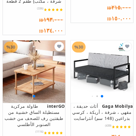
شرفة ، مكتب) طقم 2 قطعة
٢١٥.٠٠٠
ID
(336)
١٥٠.٠٠٠
١٩٣.٠٠٠
ID
ID
١٣٤.٠٠٠
ID
%30
%30
Gaga Mobilya
أثاث حديقة ،
interGO
طاولة مركزية
مقهى ، شرفة ، أريكة ، كرسي
مستطيلة الساق خشبية من
بذراعين (148 سم) أنثراسايت
طبقتين رف للصحف من خشب
الصنوبر الأطلسي
(439)
(1116)