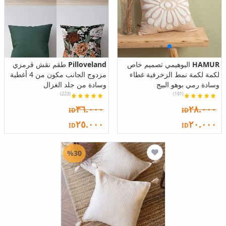
HAMUR
البوهيمي تصميم خاص
Pilloveland
طقم نقش قرمزي
لكمة لكمة نمط الزخرفية غطاء
مزدوج الجانب مكون من 4 أغطية
وسادة رمي بوهو البيج
وسادة من جلد الغزال
(223)
(191)
٣٦.٠٠٠
٢٨.٠٠٠
ID
ID
٢٥.٠٠٠
٢٠.٠٠٠
ID
ID
%30