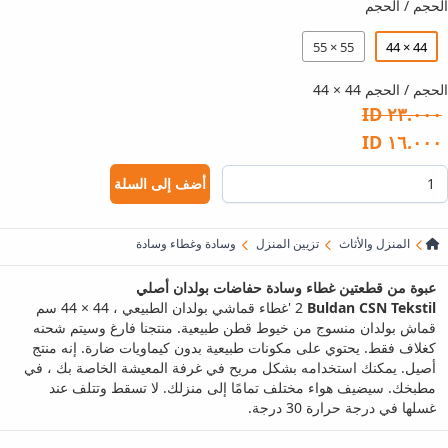
الحجم / الحجم
55 × 55
44 × 44
الحجم / الحجم 44 × 44
٢٣.٠٠٠ ID
١٦.٠٠٠ ID
أضف إلى السلة
المنزل والأثاث
تزيين المنزل
وسادة وغطاء وسادة
عبوة من قطعتين غطاء وسادة حفاضات بولدان أصلي
Buldan CSN Tekstil
2 'غطاء قماشي بولدان الطبيعي ، 44 × 44 سم
قماش بولدان منسوج من خيوط قطن طبيعية. منتجنا فارغ وسيتم شحنه
كغلاف فقط. يحتوي على مكونات طبيعية بدون كيماويات ضارة. إنه منتج
أصيل. يمكنك استخدامه بشكل مريح في غرفة المعيشة الخاصة بك ، في
مطبخك. سيضيف هواء مختلف تمامًا إلى منزلك. لا تسقط وتتلف عند
غسلها في درجة حرارة 30 درجة.