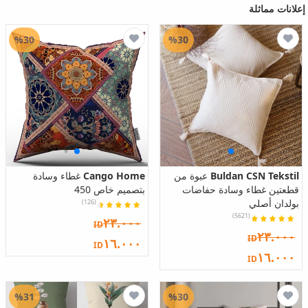
إعلانات مماثلة
%30
%30
Buldan CSN Tekstil
عبوة من
Cango Home
غطاء وسادة
قطعتين غطاء وسادة حفاضات
بتصميم خاص 450
بولدان أصلي
(126)
(5621)
٢٣.٠٠٠
ID
٢٣.٠٠٠
ID
١٦.٠٠٠
ID
١٦.٠٠٠
ID
%31
%30