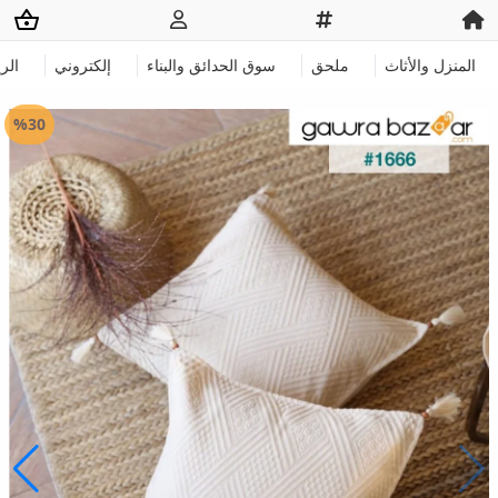
المنزل والأثاث
ملحق
سوق الحدائق والبناء
إلكتروني
الر
%30