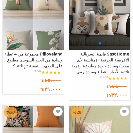
SasoHome
قائمة السريالية
Pilloveland
مجموعة من 4 غطاء
الأفريقية العرقية - (مناسبة لأي
وسادة من الجلد السويدي مطبوع
مقعد) وسادة جودة مطبوعة رقمية
على الوجهين بنقشة Starliçe
ثلاثية الأبعاد - غطاء وسادة رمي
(1220)
(1222)
٤٥.٠٠٠
ID
٤٦.٠٠٠
ID
٣١.٠٠٠
ID
٣٢.٠٠٠
ID
%30
%28