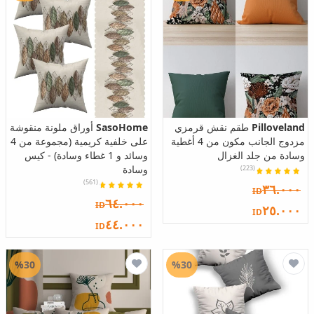
Pilloveland
طقم نقش قرمزي
SasoHome
أوراق ملونة منقوشة
مزدوج الجانب مكون من 4 أغطية
على خلفية كريمية (مجموعة من 4
وسادة من جلد الغزال
وسائد و 1 غطاء وسادة) - كيس
وسادة
(223)
(561)
٣٦.٠٠٠
ID
٦٤.٠٠٠
ID
٢٥.٠٠٠
ID
٤٤.٠٠٠
ID
%30
%30