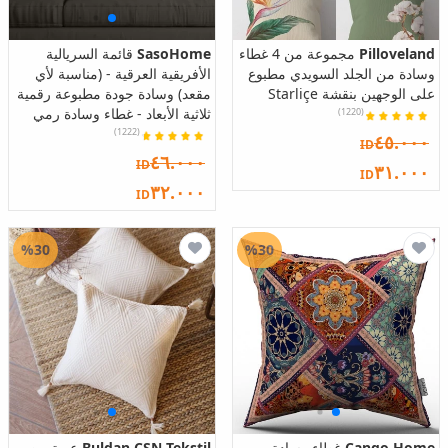
Pilloveland
مجموعة من 4 غطاء
SasoHome
قائمة السريالية
وسادة من الجلد السويدي مطبوع
الأفريقية العرقية - (مناسبة لأي
على الوجهين بنقشة Starliçe
مقعد) وسادة جودة مطبوعة رقمية
ثلاثية الأبعاد - غطاء وسادة رمي
(1220)
(1222)
٤٥.٠٠٠
ID
٤٦.٠٠٠
ID
٣١.٠٠٠
ID
٣٢.٠٠٠
ID
%30
%30
Cango Home
غطاء وسادة
Buldan CSN Tekstil
عبوة من