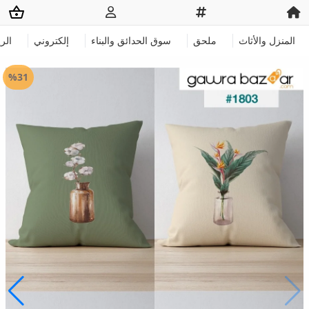
المنزل والأثاث
ملحق
سوق الحدائق والبناء
إلكتروني
الر
%31