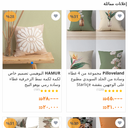
إعلانات مماثلة
%28
%31
Pilloveland
مجموعة من 4 غطاء
HAMUR
البوهيمي تصميم خاص
وسادة من الجلد السويدي مطبوع
لكمة لكمة نمط الزخرفية غطاء
على الوجهين بنقشة Starliçe
وسادة رمي بوهو البيج
(191)
(1220)
٢٨.٠٠٠
٤٥.٠٠٠
ID
ID
٢٠.٠٠٠
٣١.٠٠٠
ID
ID
%31
%30