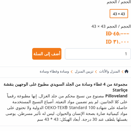
الحجم / الحجم
43 × 43
الحجم / الحجم 43 × 43
٤٥.٠٠٠ ID
٣١.٠٠٠ ID
أضف إلى السلة
المنزل والأثاث
تزيين المنزل
وسادة وغطاء وسادة
مجموعة من 4 غطاء وسادة من الجلد السويدي مطبوع على الوجهين بنقشة
Starliçe
Pilloveland
مصنوع من نسيج محكم من جلد الغزال. إنها مطبوعة رقمياً
على كلا الجانبين. لم يتم تضمين مواد التعبئة. أصباغ النسيج المستخدمة
حاصلة على شهادة OEKO-TEX® Standard 100 الدولية ولا تحتوي على
مواد كيميائية ضارة بصحة الإنسان والحيوان. ليس له تأثير مسرطن. يوصى
بغسلها بلطف عند 30 درجة. أبعاد الهيكل: 43 * 43 سم