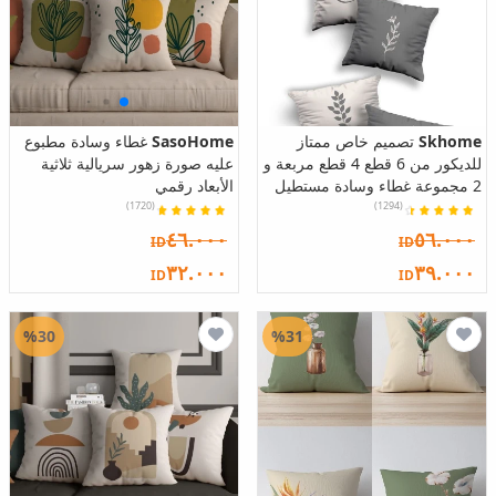
Skhome
تصميم خاص ممتاز
SasoHome
غطاء وسادة مطبوع
للديكور من 6 قطع 4 قطع مربعة و
عليه صورة زهور سريالية ثلاثية
2 مجموعة غطاء وسادة مستطيل
الأبعاد رقمي
(1720)
(1294)
٤٦.٠٠٠
٥٦.٠٠٠
ID
ID
٣٢.٠٠٠
٣٩.٠٠٠
ID
ID
%30
%31