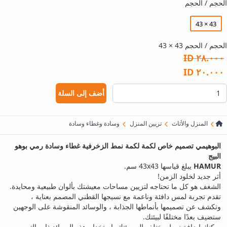
الحجم / الحجم
43 × 43
الحجم / الحجم 43 × 43
٢٨.٠٠٠ ID
٢٠.٠٠٠ ID
أضف إلى السلة
المنزل والأثاث
تزيين المنزل
وسادة وغطاء وسادة
البوهيمي تصميم خاص لكمة لكمة نمط الزخرفية غطاء وسادة رمي بوهو
البيج
HAMUR
يبلغ قياسها 43x43 سم.
أثر جديد لخلود الزمن!
الشغف هو كل ما تحتاجه لتزيين مساحات معيشتك بألوان طبيعية ومحايدة.
تقدم تجربة لمس دافئة وناعمة مع نسيجها القطني المصمم بعناية ،
وتكشف عن تصميمها بأنماطها الجذابة ، والوسائد المنقوشة على الوجهين
ستضيف بعدًا مختلفًا لبيئتك.
يمكنك إضافة نمط مختلف إلى بيئتك باستخدام هذه الوسائد ذات التصميم