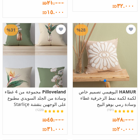
٢١.٠٠٠
ID
٣٢.٠٠٠
ID
١٥.٠٠٠
ID
%31
%28
HAMUR
البوهيمي تصميم خاص
Pilloveland
مجموعة من 4 غطاء
لكمة لكمة نمط الزخرفية غطاء
وسادة من الجلد السويدي مطبوع
وسادة رمي بوهو البيج
على الوجهين بنقشة Starliçe
(1220)
(191)
٤٥.٠٠٠
٢٨.٠٠٠
ID
ID
٣١.٠٠٠
٢٠.٠٠٠
ID
ID