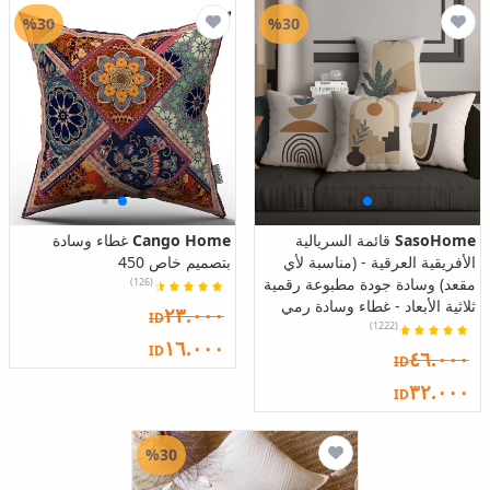
%30
%30
SasoHome
قائمة السريالية
Cango Home
غطاء وسادة
الأفريقية العرقية - (مناسبة لأي
بتصميم خاص 450
مقعد) وسادة جودة مطبوعة رقمية
(126)
ثلاثية الأبعاد - غطاء وسادة رمي
٢٣.٠٠٠
ID
(1222)
١٦.٠٠٠
ID
٤٦.٠٠٠
ID
٣٢.٠٠٠
ID
%30