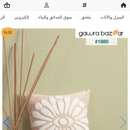
المنزل والأثاث
ملحق
سوق الحدائق والبناء
إلكتروني
الر
%28