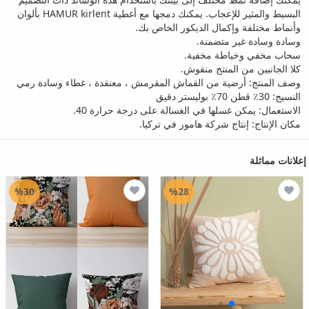
البسيط والمثير للإعجاب. يمكنك دمجها مع أغطية HAMUR kirlent بألوان
وأنماط مختلفة وإكمال الديكور الخاص بك.
وسادة وسادة غير متضمنة.
سحاب مخفي وخياطة مخفية.
كلا الجانبين من المنتج منقوش.
وصف المنتج: أرضية من القماش المقرمش ، معنقدة ، غطاء وسادة رمي
النسيج: 30٪ قطن 70٪ بوليستر دقيق
الاستعمال: يمكن غسلها في الغسالة على درجة حرارة 40.
مكان الإنتاج: إنتاج شركة هامور في تركيا.
إعلانات مماثلة
%30
%28