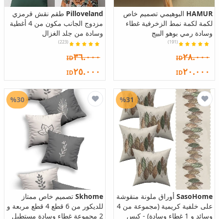
HAMUR
البوهيمي تصميم خاص
Pilloveland
طقم نقش قرمزي
لكمة لكمة نمط الزخرفية غطاء
مزدوج الجانب مكون من 4 أغطية
وسادة رمي بوهو البيج
وسادة من جلد الغزال
(223)
(191)
٣٦.٠٠٠
٢٨.٠٠٠
ID
ID
٢٥.٠٠٠
٢٠.٠٠٠
ID
ID
%30
%31
SasoHome
أوراق ملونة منقوشة
Skhome
تصميم خاص ممتاز
على خلفية كريمية (مجموعة من 4
للديكور من 6 قطع 4 قطع مربعة و
وسائد و 1 غطاء وسادة) - كيس
2 مجموعة غطاء وسادة مستطيل