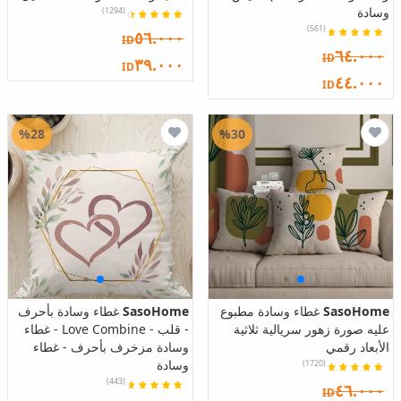
وسادة
(1294)
(561)
٥٦.٠٠٠
ID
٦٤.٠٠٠
ID
٣٩.٠٠٠
ID
٤٤.٠٠٠
ID
%28
%30
SasoHome
غطاء وسادة مطبوع
SasoHome
غطاء وسادة بأحرف
عليه صورة زهور سريالية ثلاثية
- قلب - Love Combine - غطاء
الأبعاد رقمي
وسادة مزخرف بأحرف - غطاء
وسادة
(1720)
(443)
٤٦.٠٠٠
ID