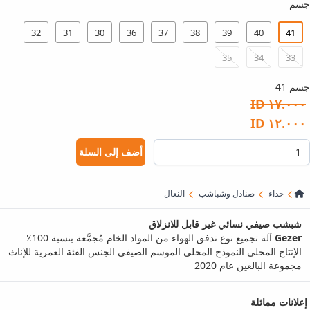
جسم
32
31
30
36
37
38
39
40
41
35
34
33
جسم 41
١٧.٠٠٠ ID
١٢.٠٠٠ ID
أضف إلى السلة
حذاء
صنادل وشباشب
النعال
شبشب صيفي نسائي غير قابل للانزلاق
Gezer
آلة تجميع نوع تدفق الهواء من المواد الخام مُجمَّعة بنسبة 100٪
الإنتاج المحلي النموذج المحلي الموسم الصيفي الجنس الفئة العمرية للإناث
مجموعة البالغين عام 2020
إعلانات مماثلة