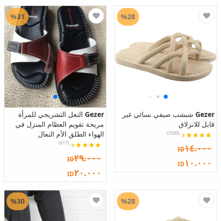
%31
%28
Gezer
شبشب صيفي نسائي غير
Gezer
النعل التشريحي للمرأة
قابل للانزلاق
مريحة تقويم العظام المنزل في
الهواء الطلق الأم النعال
(2580)
(617)
١٤.٠٠٠
ID
٢٩.٠٠٠
ID
١٠.٠٠٠
ID
٢٠.٠٠٠
ID
%30
%28