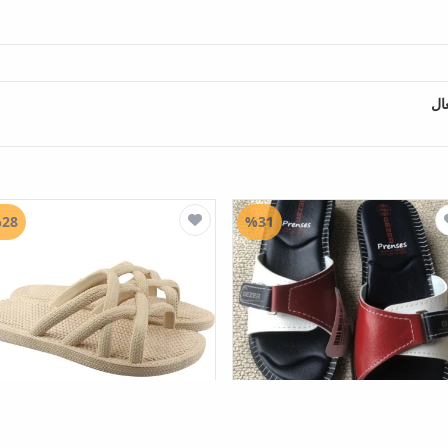
ال
28
%31