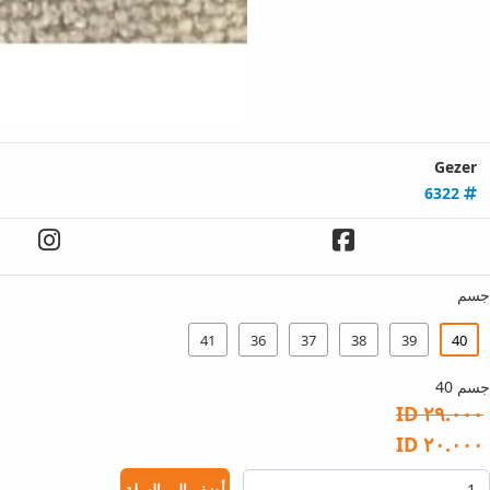
Gezer
6322
جسم
41
36
37
38
39
40
جسم 40
٢٩.٠٠٠ ID
٢٠.٠٠٠ ID
أضف إلى السلة