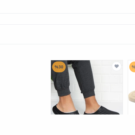
%30
%