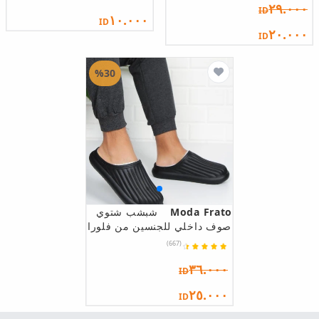
٢٩.٠٠٠
ID
١٠.٠٠٠
ID
٢٠.٠٠٠
ID
%30
Moda Frato
شبشب شتوي
صوف داخلي للجنسين من فلورا
(667)
٣٦.٠٠٠
ID
٢٥.٠٠٠
ID