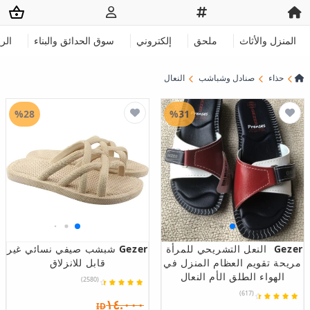
المنزل والأثاث
ملحق
إلكتروني
سوق الحدائق والبناء
الر
حذاء
صنادل وشباشب
النعال
%28
%31
Gezer
النعل التشريحي للمرأة
Gezer
شبشب صيفي نسائي غير
مريحة تقويم العظام المنزل في
قابل للانزلاق
الهواء الطلق الأم النعال
(2580)
(617)
١٤.٠٠٠
ID